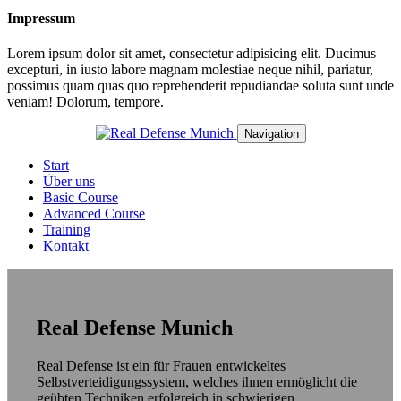
Impressum
Lorem ipsum dolor sit amet, consectetur adipisicing elit. Ducimus
excepturi, in iusto labore magnam molestiae neque nihil, pariatur,
possimus quam quas quo reprehenderit repudiandae soluta sunt unde
veniam! Dolorum, tempore.
Navigation
Start
Über uns
Basic Course
Advanced Course
Training
Kontakt
Real Defense Munich
Real Defense ist ein für Frauen entwickeltes
Selbstverteidigungssystem, welches ihnen ermöglicht die
geübten Techniken erfolgreich in schwierigen