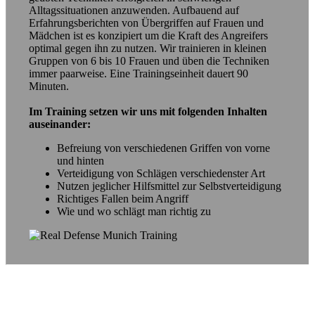
Alltagssituationen anzuwenden. Aufbauend auf
Erfahrungsberichten von Übergriffen auf Frauen und
Mädchen ist es konzipiert um die Kraft des Angreifers
optimal gegen ihn zu nutzen. Wir trainieren in kleinen
Gruppen von 6 bis 10 Frauen und üben die Techniken
immer paarweise. Eine Trainingseinheit dauert 90
Minuten.
Im Training setzen wir uns mit folgenden Inhalten
auseinander:
Befreiung von verschiedenen Griffen von vorne
und hinten
Verteidigung von Schlägen verschiedenster Art
Nutzen jeglicher Hilfsmittel zur Selbstverteidigung
Richtiges Fallen beim Angriff
Wie und wo schlägt man richtig zu